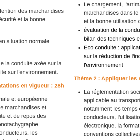
Le chargement, l'arri
utention des marchandises
marchandises dans le 
curité et la bonne
et la bonne utilisation 
évaluation de la condui
bilan des techniques 
 en situation normale
Eco conduite : applica
sur la réduction de l'i
e la conduite axée sur la
l'environnement
ite sur l'environnement.
Thème 2 : Appliquer les 
tations en vigueur : 28h
La réglementation soc
onale et européenne
applicable au transpor
 de marchandises et
notamment les temps d
te et de repos des
conducteurs, l'utilisa
hronotachygraphe
électronique, la forma
conducteurs, les
conventions collectives,