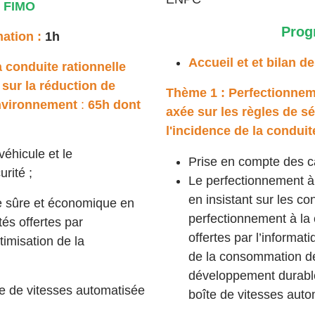
 FIMO
Prog
mation :
1h
Accueil et et bilan 
 conduite rationnelle
 sur la réduction de
Thème 1 : Perfectionneme
'environnement
:
65h dont
axée sur les règles de sé
l'incidence de la condui
véhicule et le
Prise en compte des c
rité ;
Le perfectionnement à
en insistant sur les con
e sûre et économique en
perfectionnement à la c
ités offertes par
offertes par l’informat
timisation de la
de la consommation de 
développement durable,
îte de vitesses automatisée
boîte de vitesses aut