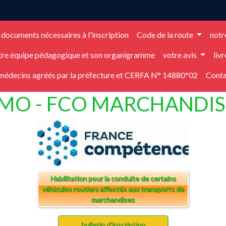
documents nécessaires à l'inscription
Code de la route
notr
tre équipe pédagogique et son organigramme
votre avis
livr
 médecins agréés par la préfecture et CERFA N° 14880*02
Conta
IMO - FCO MARCHANDIS
Habilitation pour la conduite de certains
véhicules routiers affectés aux transports de
marchandises
bulletin d'inscription