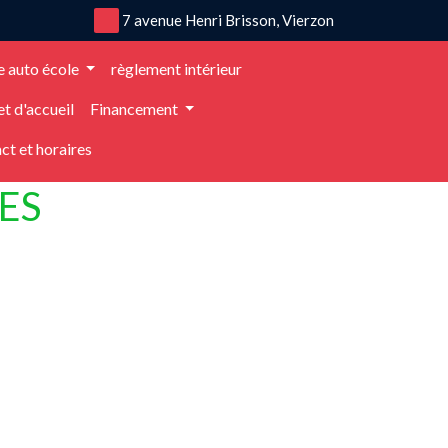
7 avenue Henri Brisson, Vierzon
e auto école
règlement intérieur
articles
0
et d'accueil
Financement
ct et horaires
ES