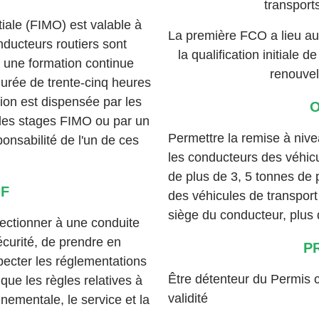
transport
itiale (FIMO) est valable à
La première FCO a lieu au 
ducteurs routiers sont
la qualification initiale d
r une formation continue
renouvel
durée de trente-cinq heures
ion est dispensée par les
O
les stages
FIMO
ou par un
Permettre la remise à niv
onsabilité de l'un de ces
les conducteurs des véhic
de plus de 3, 5 tonnes de p
IF
des véhicules de transport
siège du conducteur, plus 
ectionner à une conduite
écurité, de prendre en
P
specter les réglementations
Être détenteur du Permis 
que les règles relatives à
validité
nnementale, le service et la