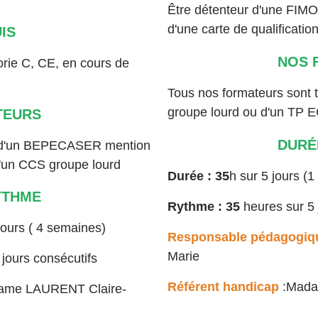
Être détenteur d'une FIMO,
d'une carte de qualification
IS
NOS 
orie C, CE, en cours de
Tous nos formateurs sont
groupe lourd ou d'un TP 
TEURS
DURÉ
es d'un BEPECASER mention
'un CCS groupe lourd
Durée : 35
h sur 5 jours (
YTHME
Rythme : 35
heures sur 5 
jours ( 4 semaines)
Responsable pédagogi
Marie
jours consécutifs
Référent handicap
:Mada
ame LAURENT Claire-