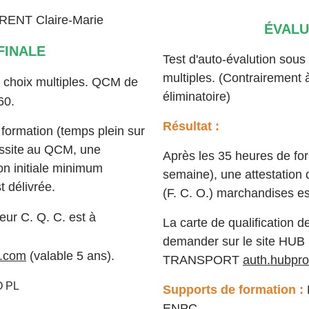
ENT Claire-Marie
ÉVALU
FINALE
Test d'auto-évalution sous
multiples. (Contrairement à
 choix multiples. QCM de
éliminatoire)
60.
Résultat :
formation (temps plein sur
ssite
au QCM, une
Après les 35 heures de fo
on initiale minimum
semaine), une attestation
 délivrée.
(F. C. O.) marchandises es
eur C. Q. C. est à
La carte de qualification d
demander sur le site HU
t.com
(valable 5 ans).
TRANSPORT
auth.hubpro
O PL
Supports de formation :
ENPC