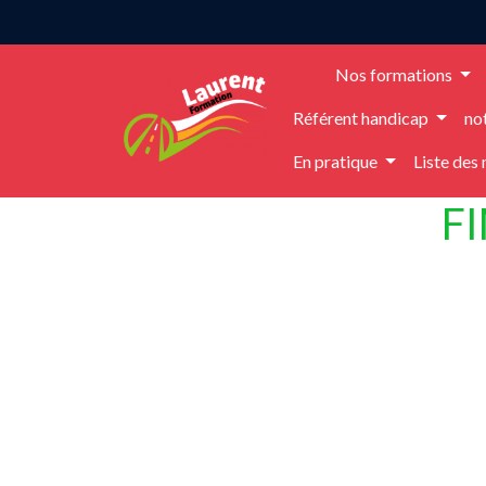
Panneau de gestion des cookies
Nos formations
Référent handicap
no
En pratique
Liste des
F