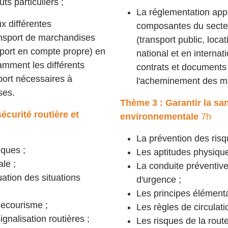
ts particuliers ;
La réglementation appl
x différentes
composantes du secte
nsport de marchandises
(transport public, loca
nsport en compte propre) en
national et en internat
tamment les différents
contrats et documents
port nécessaires à
l'acheminement des m
ses.
Thème 3 : Garantir la sant
sécurité routière et
environnementale
7h
La prévention des risq
iques ;
Les aptitudes physique
le ;
La conduite préventive 
uation des situations
d'urgence ;
Les principes élément
secourisme ;
Les règles de circulati
ignalisation routières ;
Les risques de la rout